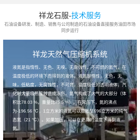
祥龙石服-
技术服务
石油设备研发、制造、销售与公司制造的石油设备直接服务油田市场
同步运行
祥龙天然气压缩机系统
液氮是指惰性、无色、无嗅、无腐蚀性、不可燃的氮气，在
温度极低的环境下而得到的液体。液氮是惰性，无色，无
味，低粘度，无腐蚀性，不可燃，温度极低的透明液体，汽
化时大量吸热接触造成冻伤。氮气构成了大气的大部分（体
积比78.03 %，重量比75.5 %）。在常压下，氮的沸点
为-196.56 ℃，1立方米的液氮可以膨胀至696立方米的纯气
态氮（21 ℃）。如果加压，可以在更高的温度下得到液
氮。