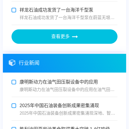
祥龙石油成功发货了一台海洋千型泵
祥龙石油成功发货了一台海洋千型泵在蔚蓝无垠的大海之上，一座座海上平台巍然矗立，宛如钢铁巨人，默默守护着国家的能源命脉。在这片波澜壮阔的海域中，河南祥龙石油工程有限公司以其精湛的技术和不懈的努力，为国家石油事业的发展贡献着自己的力量。近日，河南祥龙石油工程有限公司再次传来捷报，他们...
查看更多
行业新闻
康明斯动力在油气田压裂设备中的应用
康明斯动力在油气田压裂设备中的应用在油气田勘探开发的每一个关键环节——从钻井、压裂到固井、气体处理，再到消防与辅助发电，设备动力的可靠性与效率直接影响作业连续性与经济效益。康明斯作为全球领先的动力技术提供商，针对油气田全作业场景，提供覆盖各类设备的发动机及发电机组解决方案，助力油...
2025年中国石油装备创新成果密集涌现
2025年中国石油装备创新成果密集涌现深地、智能、绿色：核心技术与自主化水平再攀新高在国家能源安全战略与“双碳”目标的双重驱动下，2025年成为中国石油装备制造业向高端化、智能化、绿色化加速迈进的关键一年。从叩问地球万米深处的超深井钻探，到碧海蓝天的清洁能源利用，一系列自主创新的...