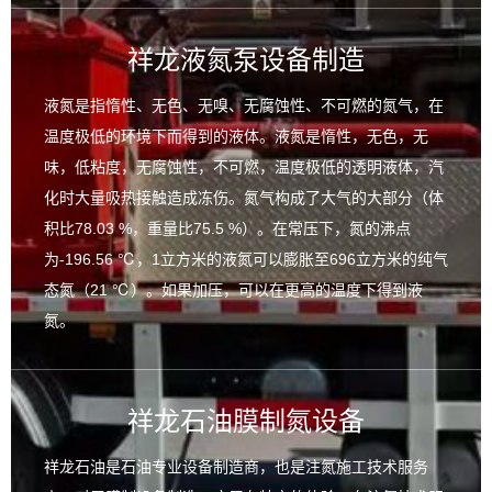
祥龙液氮泵设备制造
液氮是指惰性、无色、无嗅、无腐蚀性、不可燃的氮气，在
温度极低的环境下而得到的液体。液氮是惰性，无色，无
味，低粘度，无腐蚀性，不可燃，温度极低的透明液体，汽
化时大量吸热接触造成冻伤。氮气构成了大气的大部分（体
积比78.03 %，重量比75.5 %）。在常压下，氮的沸点
为-196.56 ℃，1立方米的液氮可以膨胀至696立方米的纯气
态氮（21 ℃）。如果加压，可以在更高的温度下得到液
氮。
祥龙石油膜制氮设备
祥龙石油是石油专业设备制造商，也是注氮施工技术服务