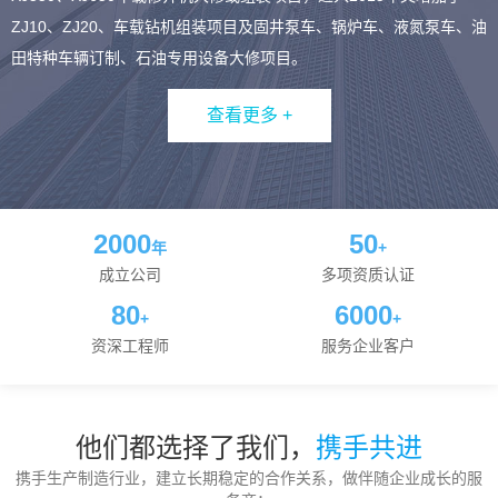
ZJ10、ZJ20、车载钻机组装项目及固井泵车、锅炉车、液氮泵车、油
田特种车辆订制、石油专用设备大修项目。
查看更多 +
2000
50
年
+
成立公司
多项资质认证
80
6000
+
+
资深工程师
服务企业客户
他们都选择了我们，
携手共进
携手生产制造行业，建立长期稳定的合作关系，做伴随企业成长的服