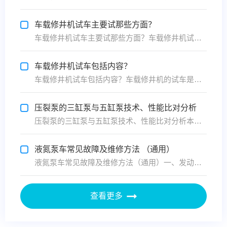
车载修井机试车主要试那些方面？
车载修井机试车主要试那些方面？车载修井机试车是一个全面检验设备性能与安全性的关键过程，主要涵盖以下核心方面，以确保设备在实际作业中能够稳定、高效、安全地运行：一、动力系统性能测试1、发动机性能：1）起动与空转：检查发动机在冷启动和热启动时的表现，观察怠速稳定性及加速响应。2）功率...
车载修井机试车包括内容？
车载修井机试车包括内容？车载修井机的试车是一个系统而严谨的过程，旨在确保设备在制造、维修或改装后能够安全、可靠地运行。试车内容通常涵盖多个方面，以下是一些关键环节：一、试车前准备1、加足水箱冷却水，确保发动机冷却系统正常工作。1）检查发动机机油、传动与工作系统用油是否足够，防止因...
压裂泵的三缸泵与五缸泵技术、性能比对分析
压裂泵的三缸泵与五缸泵技术、性能比对分析本文是对压裂泵的技术研究，主要目的是为准备装配压裂泵的公司提供一个技术投资参考， 使投资压裂泵的技术投资人根据本公司的压裂项目的技术环境，做出一个科学、合理、经济的决策。一、结构设计：1、三缸泵：采用卧式三缸单作用往复式结构，核心由动力端（...
液氮泵车常见故障及维修方法 （通用）
液氮泵车常见故障及维修方法（通用）一、发动机故障及维修（一）启动困难或无法启动1、故障现象：转动钥匙启动发动机时，起动机运转乏力，甚至发动机毫无启动反应。2、可能原因：蓄电池电量匮乏，极柱出现松动或氧化现象，致使供电异常。① 燃油系统存在故障，诸如燃油滤清器堵塞、燃油泵停止工作、...
查看更多