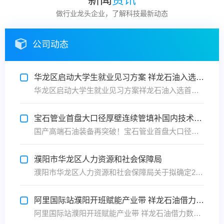
做行业龙头企业，了解科技最新动态
公司动态
华龙区启动大学生就业见习方案 祥龙石油入选首批企业名单
华龙区启动大学生就业见习方案祥龙石油入选首批企业名单6月11日，濮阳市华龙区人社局召开就业见习单位座谈会，正式启动大学生就业见习方案，该方案旨在帮助高校毕业生积累工作经验、提升就业能力，吸引更多青年人才扎根濮阳就业、创业。此方案面向全市企事业单位、社会组织公开征集见习岗位，祥龙石...
宝石管业首盘大口径厚壁连续管填补国内技术空白
国产高端石油装备再突破！宝石管业首盘大口径厚壁连续管填补国内技术空白025年6月2日，宝鸡——中国石油集团宝石管业有限公司（以下简称“宝石管业”）宣布，其自主研发的国内首盘最大管径、最大壁厚连续管顺利下线，标志着我国在大尺寸连续管制造领域实现从“跟跑”到“并跑”的关键跨越。该产品...
濮阳市华龙区人力资源和社会保障局
濮阳市华龙区人力资源和社会保障局关于拟确定2025年度高校毕业生就业见习单位的公示 为全面推动青年就业见习工作，逐步建立和完善高校毕业生就业见习制度，更好地安置离校2年内未就业大中专毕业生和16-24岁失业青年就业，维护社会和谐稳定。根据《河南省就业见习管理暂行办法》（...
阿里国际站濮阳开班赋能产业带 祥龙石油借力数字化平台加速出海
阿里国际站濮阳开班赋能产业带 祥龙石油借力数字化平台加速出海2025年4月25日 濮阳讯 在全球能源结构转型与数字经济深度融合的背景下，中国石油装备制造企业正通过数字化平台开辟国际市场新通路。今日，阿里巴巴国际站濮阳产业带数字外贸专班正式开班，旨在通过AI技术、全链路数字化服务及...