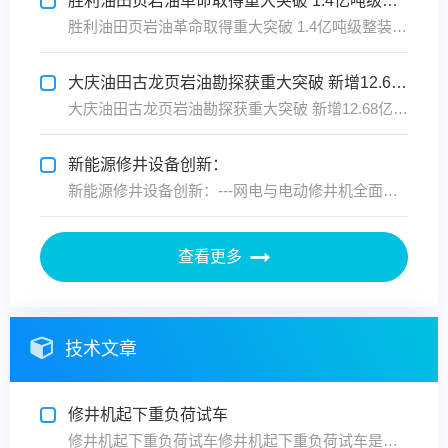
胜利油田页岩油革命取得重大突破 1.4亿吨级整装油田问世
胜利油田页岩油革命取得重大突破 1.4亿吨级整装油田问世——我国陆相页岩油开发迈入规模化时代，年产量目标直指70万吨2025年10月15日，中国石化胜利油田宣布，经过三年科技攻坚，在山东省淄博市高青县探明我国首个亿吨级整装页岩油田——新兴油田樊页平1区块。该区块页岩层系石油探明地...
大庆油田古龙页岩油勘探获重大突破 新增12.68亿吨预测储量再造“新大庆”
大庆油田古龙页岩油勘探获重大突破 新增12.68亿吨预测储量再造“新大庆”——中国陆相页岩油开发领跑全球，老油田焕发绿色新生2025年10月，中国石油大庆油田在松辽盆地北部古龙地区接连传来捷报：古龙页岩油在国家级示范区内，覆盖面积2778平方公里，位于大庆市杜尔伯特蒙古族自治县境...
新能源修井设备创新：
新能源修井设备创新：---网电与电动修井机全面超越传统燃油机型在“双碳”目标驱动下，石油装备行业正经历从燃油动力向清洁能源的深刻转型。以网电修井机、电动修井机为代表的新能源设备，凭借其经济性、环保性、智能化等综合优势，正在重构修井作业的技术标准与产业生态。本文将从动力系统、作业效...
查看更多
技术文章
修井机起下重负荷试车
修井机起下重负荷试车修井机起下重负荷试车是修井机在完成空负荷试运转（即无实际作业负荷下的设备空转测试）后，通过悬挂实际作业中的重负荷（如钻具、油管、套管等），模拟真实起下作业场景，对设备进行系统性加载测试的过程。其核心目的是验证修井机在真实作业条件下的承载能力、功能可靠性及安全性...